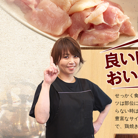
せっかく
ツは部位
らない時
豊富なサ
で、鶏焼