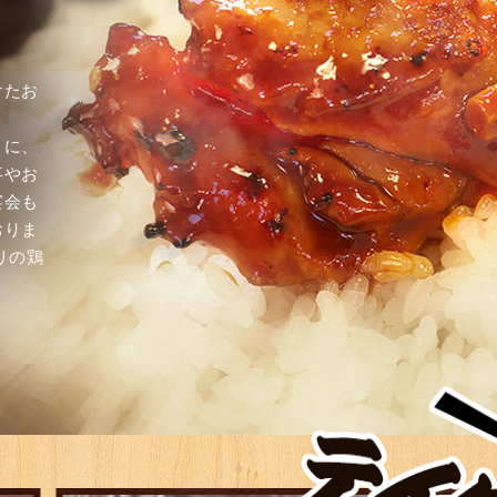
けたお
うに、
事やお
宴会も
おりま
リの鶏