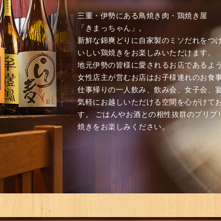
三重・伊勢にある鳥焼き肉・鶏焼き屋
「きまっちゃん」。
新鮮な錦爽どりに自家製のミソだれをつ
いしい鶏焼きをお楽しみいただけます。
地元伊勢の皆様に愛されるお店であるよ
女性店主が営むお店はお子様連れのお食
仕事帰りの一人飲み、飲み会、女子会、
気軽にお越しいただける空間を心がけて
す。 ごはんやお酒との相性抜群のプリプ
焼きをお楽しみください。